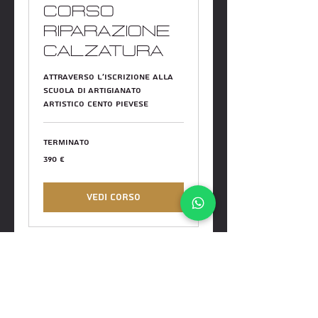
Corso
Riparazione
Calzatura
Attraverso l'iscrizione alla
Scuola di Artigianato
Artistico Cento Pievese
Terminato
390
390 €
euro
Vedi corso
iscriviti alla newsletter
invia