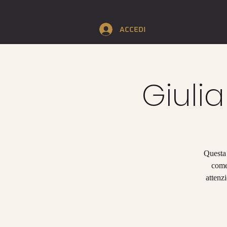
Accedi
Giuli
Questa 
come 
attenz