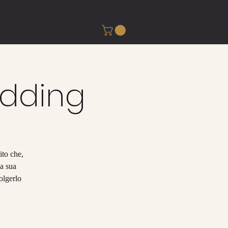
edding
ito che,
la sua
olgerlo